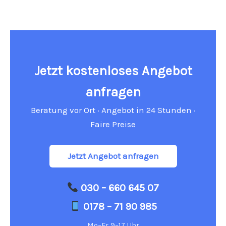
Jetzt kostenloses Angebot
anfragen
Beratung vor Ort · Angebot in 24 Stunden ·
Faire Preise
Jetzt Angebot anfragen
030 – 660 645 07
0178 – 71 90 985
Mo–Fr 9–17 Uhr