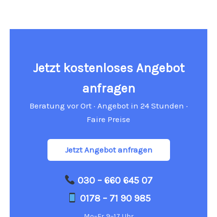
Jetzt kostenloses Angebot
anfragen
Beratung vor Ort · Angebot in 24 Stunden ·
Faire Preise
Jetzt Angebot anfragen
030 – 660 645 07
0178 – 71 90 985
Mo–Fr 9–17 Uhr